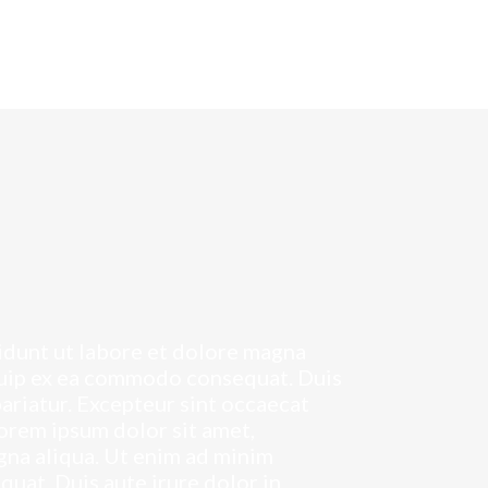
idunt ut labore et dolore magna
iquip ex ea commodo consequat. Duis
pariatur. Excepteur sint occaecat
Lorem ipsum dolor sit amet,
gna aliqua. Ut enim ad minim
quat. Duis aute irure dolor in