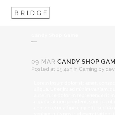
Candy Shop Game
09 MAR
CANDY SHOP GA
Posted at 09:42h
in
Gaming
by
dev
Lorem ipsum dolor sit amet, consec
aliqua. Ut enim ad minim veniam, qu
aute irure dolor in reprehenderit in
cupidatat non proident, sunt in cul
consectetur adipiscing elit, sed d
veniam, quis nostrud exercitation u