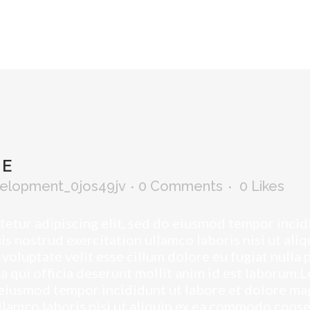
ME
elopment_0jos49jv
0 Comments
0
Likes
tetur adipiscing elit, sed do eiusmod tempor incid
is nostrud exercitation ullamco laboris nisi ut al
 voluptate velit esse cillum dolore eu fugiat nulla 
pa qui officia deserunt mollit anim id est laborum.
o eiusmod tempor incididunt ut labore et dolore ma
llamco laboris nisi ut aliquip ex ea commodo conse